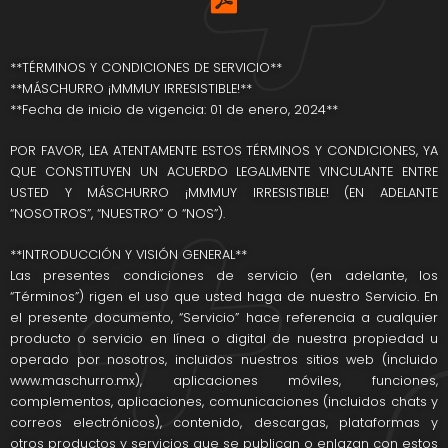
**TÉRMINOS Y CONDICIONES DE SERVICIO**
**MÁSCHURRO ¡MMMUY IRRESISTIBLE!**
**Fecha de inicio de vigencia: 01 de enero, 2024**
POR FAVOR, LEA ATENTAMENTE ESTOS TÉRMINOS Y CONDICIONES, YA
QUE CONSTITUYEN UN ACUERDO LEGALMENTE VINCULANTE ENTRE
USTED Y MÁSCHURRO ¡MMMUY IRRESISTIBLE! (EN ADELANTE
“NOSOTROS”, “NUESTRO” O “NOS”).
**INTRODUCCIÓN Y VISIÓN GENERAL**
Las presentes condiciones de servicio (en adelante, los
“Términos”) rigen el uso que usted haga de nuestro Servicio. En
el presente documento, “Servicio” hace referencia a cualquier
producto o servicio en línea o digital de nuestra propiedad u
operado por nosotros, incluidos nuestros sitios web (incluido
www.maschurro.mx), aplicaciones móviles, funciones,
complementos, aplicaciones, comunicaciones (incluidos chats y
correos electrónicos), contenido, descargas, plataformas y
otros productos y servicios que se publican o enlazan con estos