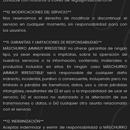
contacte con nosotros a través de: legal@maschurro.mx
**10. MODIFICACIONES DEL SERVICIO**
Nos reservamos el derecho de modificar o discontinuar el
servicio en cualquier momento, sin responsabilidad para con
los usuarios.
**11. GARANTÍAS Y LIMITACIONES DE RESPONSABILIDAD**
MÁSCHURRO ¡MMMUY IRRESISTIBLE! no ofrece garantías de ningún
tipo, ya sean expresas o implícitas, sobre la operación de
nuestros servicios o la información, contenido, materiales o
productos incluidos en ellos. En ningún caso MÁSCHURRO
¡MMMUY IRRESISTIBLE! será responsable de cualquier daño
indirecto, incidental, punitivo o consecuente, incluyendo pero no
limitado a pérdida de beneficios, datos, uso u otras pérdidas
intangibles, resultantes de (i) el uso o la imposibilidad de usar el
servicio; (ii) el acceso no autorizado o la alteración de sus
transmisiones o datos; o (iii) cualquier otro asunto relacionado
con el servicio.
**12. INDEMNIZACIÓN**
Aceptas indemnizar y eximir de responsabilidad a MÁSCHURRO